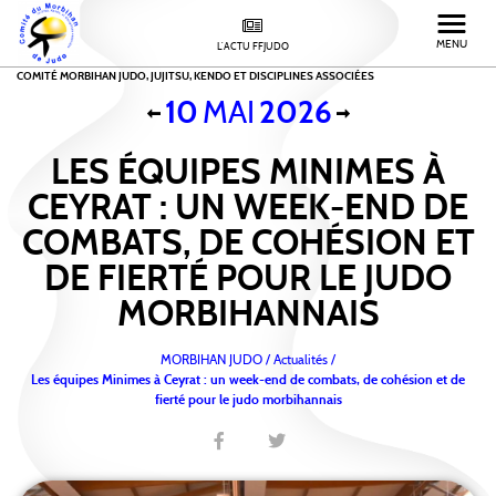
MENU
L'ACTU FFJUDO
COMITÉ MORBIHAN JUDO, JUJITSU, KENDO ET DISCIPLINES ASSOCIÉES
10
MAI
2026
LES ÉQUIPES MINIMES À
CEYRAT : UN WEEK-END DE
COMBATS, DE COHÉSION ET
DE FIERTÉ POUR LE JUDO
MORBIHANNAIS
MORBIHAN JUDO
/
Actualités /
Les équipes Minimes à Ceyrat : un week-end de combats, de cohésion et de
fierté pour le judo morbihannais