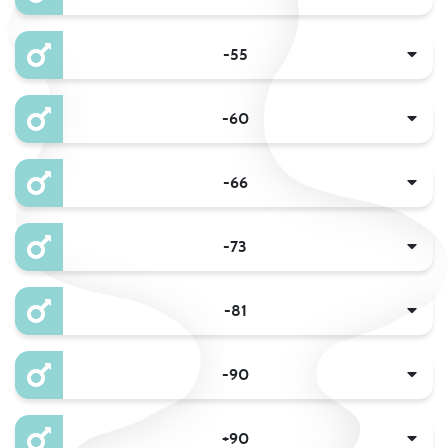
-55
-60
-66
-73
-81
-90
+90